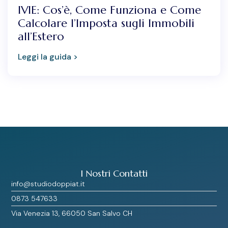
IVIE: Cos’è, Come Funziona e Come
Calcolare l’Imposta sugli Immobili
all’Estero
Leggi la guida >
I Nostri Contatti
info@studiodoppiat.it
0873 547633
Via Venezia 13, 66050 San Salvo CH