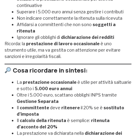
continuative
Superare i 5.000 euro annui senza gestire i contributi
Non indicare correttamente la ritenuta sulla ricevuta
Affidarsi a committenti che non sono
soggetti a
ritenuta
Ignorare gli obblighi di
dichiarazione dei redditi
Ricorda: la
prestazione di lavoro occasionale
è uno
strumento utile, ma va gestita con attenzione per evitare
sanzioni e irregolarità fiscali.
Cosa ricordare in sintesi:
La
prestazione occasionale
è utile per attività saltuarie
e sotto i
5.000 euro annui
Oltre i 5.000 euro, scattano obblighi INPS tramite
Gestione Separata
Il
committente
deve
ritenere
il 20% se è
sostituto
d’imposta
Il
calcolo della ritenuta
è semplice:
ritenuta
d’acconto del 20%
La prestazione va dichiarata nella
dichiarazione dei