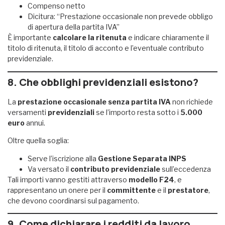
Compenso netto
Dicitura: “Prestazione occasionale non prevede obbligo
di apertura della partita IVA”
È importante
calcolare la ritenuta
e indicare chiaramente il
titolo di ritenuta, il titolo di acconto e l’eventuale contributo
previdenziale.
8. Che obblighi previdenziali esistono?
La
prestazione occasionale senza partita IVA
non richiede
versamenti
previdenziali
se l’importo resta sotto i
5.000
euro
annui.
Oltre quella soglia:
Serve l’iscrizione alla
Gestione Separata INPS
Va versato il
contributo previdenziale
sull’eccedenza
Tali importi vanno gestiti attraverso
modello F24
, e
rappresentano un onere per il
committente
e il
prestatore
,
che devono coordinarsi sul pagamento.
9. Come dichiarare i redditi da lavoro